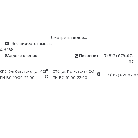
Клиент:
Пациент:
Смотреть видео...
Все видео-отзывы...
4.3
158
Адреса
клиник
Позвонить
+7 (812) 679-07-
07
СПб,
7-я Советская ул. 42П
СПб,
ул. Пулковская 2к1
+7 (812) 679-07-07
ПН-ВС, 10:00-22:00
ПН-ВС, 10:00-22:00
Сделано в
Brener.Digital
© 2026 «Городская Ветеринарная Клиника»